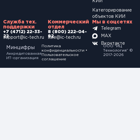
КИИ
Категорирование
объектов КИИ
Служба тех.
Коммерческий
Мы в соцсетях
поддержки
отдел
Telegram
+7 (4712) 22-33-
8 (800) 222-04-
MAX
22
92
support@ic-tech.ru
sale@ic-tech.ru
Вконтакте
Политика
ООО “ИЦ
Минцифры
конфиденциальности
•
Технология” ©
Аккредитованная
Пользовательское
2017-2026
ИТ-организация
соглашение