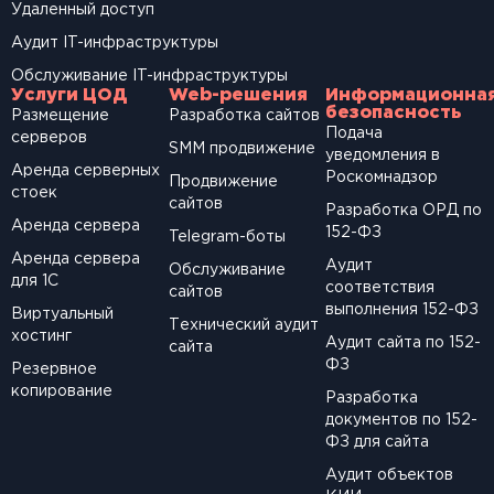
Удаленный доступ
Аудит IT-инфраструктуры
Обслуживание IT-инфраструктуры
Услуги ЦОД
Web-решения
Информационна
безопасность
Размещение
Разработка сайтов
Подача
серверов
SМM продвижение
уведомления в
Аренда серверных
Роскомнадзор
Продвижение
стоек
сайтов
Разработка ОРД по
Аренда сервера
152-ФЗ
Telegram-боты
Аренда сервера
Аудит
Обслуживание
для 1С
соответствия
сайтов
выполнения 152-ФЗ
Виртуальный
Технический аудит
хостинг
Аудит сайта по 152-
сайта
ФЗ
Резервное
копирование
Разработка
документов по 152-
ФЗ для сайта
Аудит объектов