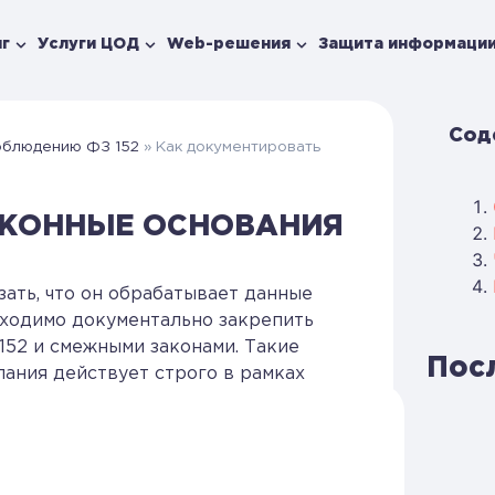
г
Услуги ЦОД
Web-решения
Защита информаци
Сод
облюдению ФЗ 152
»
Как документировать
АКОННЫЕ ОСНОВАНИЯ
ать, что он обрабатывает данные
бходимо документально закрепить
152 и смежными законами. Такие
Пос
ания действует строго в рамках
вленных целей.
ия обработки:
е, договоры оказания услуг,