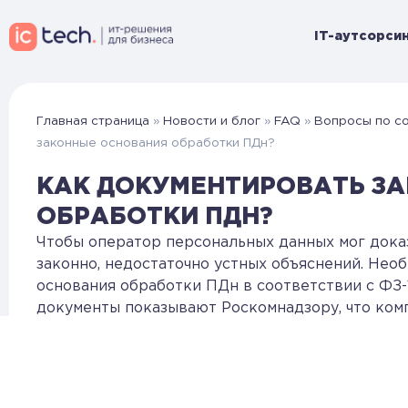
IT-аутсорсин
Главная страница
»
Новости и блог
»
FAQ
»
Вопросы по с
законные основания обработки ПДн?
КАК ДОКУМЕНТИРОВАТЬ З
ОБРАБОТКИ ПДН?
Чтобы оператор персональных данных мог доказ
законно, недостаточно устных объяснений. Нео
основания обработки ПДн в соответствии с ФЗ-
документы показывают Роскомнадзору, что комп
законодательства и не выходит за пределы зая
Какие документы фиксируют законные основан
Договоры
— трудовые, гражданско-правовы