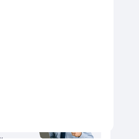
в, подтверждающих законность.
ий обработки для каждой категории
нодательства или бизнес-процессов.
зации документы, подтверждающие
литику, положение и перечни с
олит доказать правомерность работы с
ем
Заказать
О
услуге
ет
ции по
ных
и.