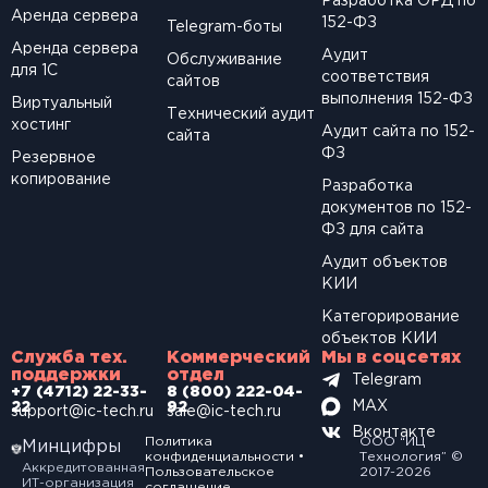
Разработка ОРД по
Аренда сервера
152-ФЗ
Telegram-боты
Аренда сервера
Аудит
Обслуживание
для 1С
соответствия
сайтов
выполнения 152-ФЗ
Виртуальный
Технический аудит
хостинг
Аудит сайта по 152-
сайта
ФЗ
Резервное
копирование
Разработка
документов по 152-
ФЗ для сайта
Аудит объектов
КИИ
Категорирование
объектов КИИ
Служба тех.
Коммерческий
Мы в соцсетях
поддержки
отдел
Telegram
+7 (4712) 22-33-
8 (800) 222-04-
MAX
22
92
support@ic-tech.ru
sale@ic-tech.ru
Вконтакте
Политика
ООО “ИЦ
Минцифры
конфиденциальности
•
Технология” ©
Аккредитованная
Пользовательское
2017-2026
ИТ-организация
соглашение