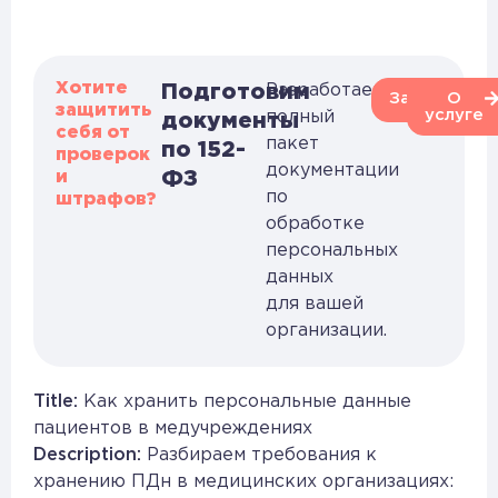
Хотите
Подготовим
Разработаем
Заказать
О
защитить
услуге
полный
документы
себя от
пакет
по 152-
проверок
документации
и
ФЗ
по
штрафов?
обработке
персональных
данных
для вашей
организации.
Title:
Как хранить персональные данные
пациентов в медучреждениях
Description:
Разбираем требования к
хранению ПДн в медицинских организациях: