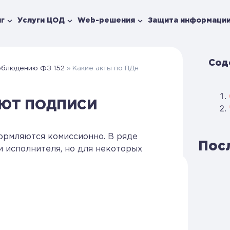
г
Услуги ЦОД
Web-решения
Защита информаци
Сод
облюдению ФЗ 152
»
Какие акты по ПДн
УЮТ ПОДПИСИ
ормляются комиссионно. В ряде
Пос
и исполнителя, но для некоторых
создавать комиссию и фиксировать
ано с важностью действий и
сти.
ии
бумажных носителей или электронных