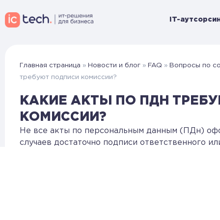
IT-аутсорсин
Главная страница
»
Новости и блог
»
FAQ
»
Вопросы по с
требуют подписи комиссии?
КАКИЕ АКТЫ ПО ПДН ТРЕБ
КОМИССИИ?
Не все акты по персональным данным (ПДн) оф
случаев достаточно подписи ответственного ил
процедур целесообразно или прямо требуется 
подписи нескольких должностных лиц. Это связ
необходимостью подтверждения их достоверно
Примеры актов, где требуется подпись комисс
Акт уничтожения ПДн
— при уничтожении 