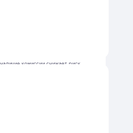
ях, когда действие необратимо
ребуется объективная оценка ситуации
уководителя: обычно включаются
безопасности, представитель кадров
 наличие комиссии снижает риск
нно комиссией. Чтобы действовать
миссии по ПДн.
миссионного подписания.
аботе с ПДн.
одготовить шаблоны комиссионных