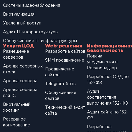
Системы видеонаблюдения
Виртуализация
Удаленный доступ
Аудит IT-инфраструктуры
Обслуживание IT-инфраструктуры
Услуги ЦОД
Web-решения
Информационна
безопасность
Размещение
Разработка сайтов
Подача
серверов
SМM продвижение
уведомления в
Аренда серверных
Роскомнадзор
Продвижение
стоек
сайтов
Разработка ОРД по
Аренда сервера
152-ФЗ
Telegram-боты
Аренда сервера
Аудит
Обслуживание
для 1С
соответствия
сайтов
выполнения 152-ФЗ
Виртуальный
Технический аудит
хостинг
Аудит сайта по 152-
сайта
ФЗ
Резервное
копирование
Разработка