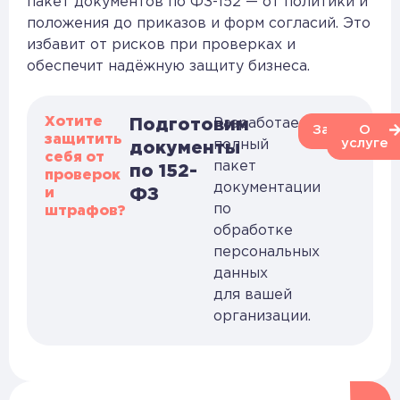
пакет документов по ФЗ-152 — от политики и
положения до приказов и форм согласий. Это
избавит от рисков при проверках и
обеспечит надёжную защиту бизнеса.
Хотите
Подготовим
Разработаем
Заказать
О
защитить
услуге
полный
документы
себя от
пакет
по 152-
проверок
документации
и
ФЗ
по
штрафов?
обработке
персональных
данных
для вашей
организации.