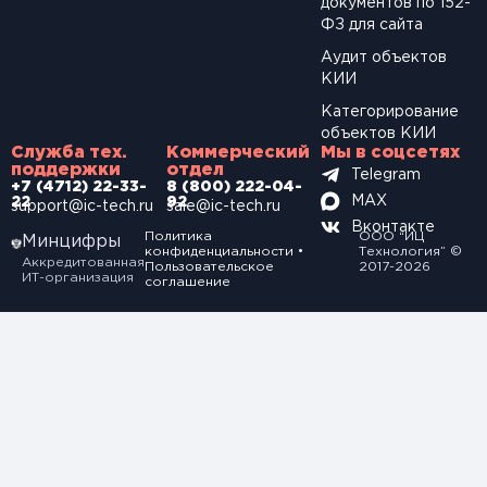
документов по 152-
ФЗ для сайта
Аудит объектов
КИИ
Категорирование
объектов КИИ
Служба тех.
Коммерческий
Мы в соцсетях
поддержки
отдел
Telegram
+7 (4712) 22-33-
8 (800) 222-04-
MAX
22
92
support@ic-tech.ru
sale@ic-tech.ru
Вконтакте
Политика
ООО “ИЦ
Минцифры
конфиденциальности
•
Технология” ©
Аккредитованная
Пользовательское
2017-2026
ИТ-организация
соглашение