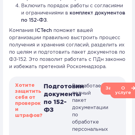
Включить порядок работы с согласиями
и ограничениями в
комплект документов
по 152-ФЗ
.
Компания
ICTech
поможет вашей
организации правильно выстроить процесс
получения и хранения согласий, разделить их
по целям и подготовить пакет документов по
ФЗ-152. Это позволит работать с ПДн законно
и избежать претензий Роскомнадзора.
Хотите
Подготовим
Разработаем
Заказать
О
защитить
услуге
полный
документы
себя от
пакет
по 152-
проверок
документации
и
ФЗ
по
штрафов?
обработке
персональных