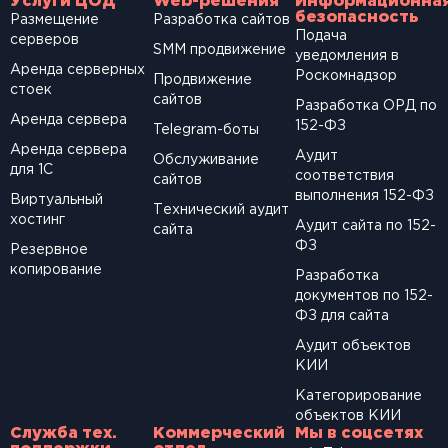
Услуги ЦОД
Web-решения
Информационна
безопасность
Размещение
Разработка сайтов
Подача
серверов
SМM продвижение
уведомления в
Аренда серверных
Роскомнадзор
Продвижение
стоек
сайтов
Разработка ОРД по
Аренда сервера
152-ФЗ
Telegram-боты
Аренда сервера
Аудит
Обслуживание
для 1С
соответствия
сайтов
выполнения 152-ФЗ
Виртуальный
Технический аудит
хостинг
Аудит сайта по 152-
сайта
ФЗ
Резервное
копирование
Разработка
документов по 152-
ФЗ для сайта
Аудит объектов
КИИ
Категорирование
объектов КИИ
Служба тех.
Коммерческий
Мы в соцсетях