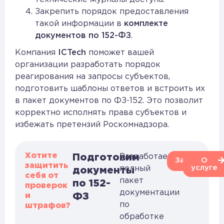
Закрепить порядок предоставления
такой информации в
комплекте
документов по 152-ФЗ
.
Компания
ICTech
поможет вашей
организации разработать порядок
реагирования на запросы субъектов,
подготовить шаблоны ответов и встроить их
в пакет документов по ФЗ-152. Это позволит
корректно исполнять права субъектов и
избежать претензий Роскомнадзора.
Хотите
Подготовим
Разработаем
Заказать
О
защитить
услуге
полный
документы
себя от
пакет
по 152-
проверок
документации
и
ФЗ
по
штрафов?
обработке