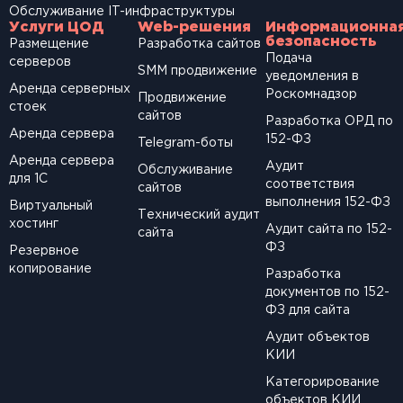
Обслуживание IT-инфраструктуры
Услуги ЦОД
Web-решения
Информационна
безопасность
Размещение
Разработка сайтов
Подача
серверов
SМM продвижение
уведомления в
Аренда серверных
Роскомнадзор
Продвижение
стоек
сайтов
Разработка ОРД по
Аренда сервера
152-ФЗ
Telegram-боты
Аренда сервера
Аудит
Обслуживание
для 1С
соответствия
сайтов
выполнения 152-ФЗ
Виртуальный
Технический аудит
хостинг
Аудит сайта по 152-
сайта
ФЗ
Резервное
копирование
Разработка
документов по 152-
ФЗ для сайта
Аудит объектов
КИИ
Категорирование
объектов КИИ