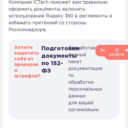
Компания ICTech поможет вам правильно
оформить документы, включить
использование Яндекс 360 в регламенты и
избежать претензий со стороны
Роскомнадзора.
Хотите
Подготовим
Разработаем
Заказать
О
защитить
услуге
полный
документы
себя от
пакет
по 152-
проверок
документации
и
ФЗ
по
штрафов?
обработке
персональных
данных
для вашей
организации.