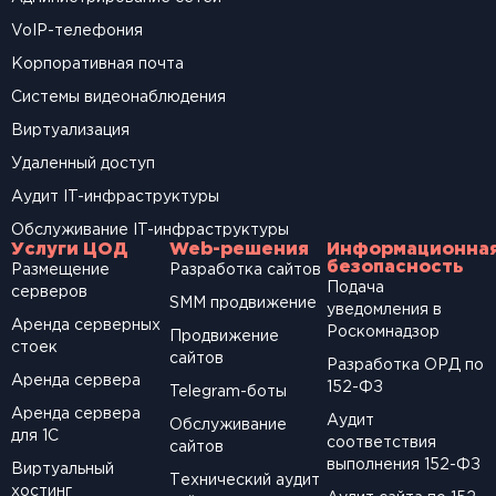
VoIP-телефония
Корпоративная почта
Системы видеонаблюдения
Виртуализация
Удаленный доступ
Аудит IT-инфраструктуры
Обслуживание IT-инфраструктуры
Услуги ЦОД
Web-решения
Информационна
безопасность
Размещение
Разработка сайтов
Подача
серверов
SМM продвижение
уведомления в
Аренда серверных
Роскомнадзор
Продвижение
стоек
сайтов
Разработка ОРД по
Аренда сервера
152-ФЗ
Telegram-боты
Аренда сервера
Аудит
Обслуживание
для 1С
соответствия
сайтов
выполнения 152-ФЗ
Виртуальный
Технический аудит
хостинг