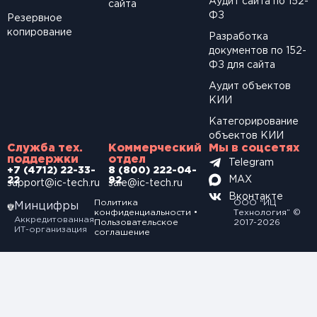
Аудит сайта по 152-
сайта
ФЗ
Резервное
копирование
Разработка
документов по 152-
ФЗ для сайта
Аудит объектов
КИИ
Категорирование
объектов КИИ
Служба тех.
Коммерческий
Мы в соцсетях
поддержки
отдел
Telegram
+7 (4712) 22-33-
8 (800) 222-04-
MAX
22
92
support@ic-tech.ru
sale@ic-tech.ru
Вконтакте
Политика
ООО “ИЦ
Минцифры
конфиденциальности
•
Технология” ©
Аккредитованная
Пользовательское
2017-2026
ИТ-организация
соглашение