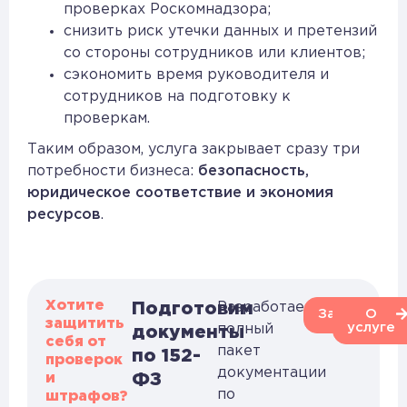
проверках Роскомнадзора;
снизить риск утечки данных и претензий
со стороны сотрудников или клиентов;
сэкономить время руководителя и
сотрудников на подготовку к
проверкам.
Таким образом, услуга закрывает сразу три
потребности бизнеса:
безопасность,
юридическое соответствие и экономия
ресурсов
.
Хотите
Подготовим
Разработаем
Заказать
О
защитить
услуге
полный
документы
себя от
пакет
по 152-
проверок
документации
и
ФЗ
по
штрафов?