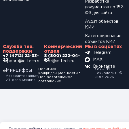
Разработка
документов по 152-
ФЗ для сайта
Аудит объектов
КИИ
Категорирование
объектов КИИ
Служба тех.
Коммерческий
Мы в соцсетях
поддержки
отдел
Telegram
+7 (4712) 22-33-
8 (800) 222-04-
MAX
22
92
support@ic-tech.ru
sale@ic-tech.ru
Вконтакте
Политика
ООО “ИЦ
Минцифры
конфиденциальности
•
Технология” ©
Аккредитованная
Пользовательское
2017-2026
ИТ-организация
соглашение
Пользуясь сайтом, вы соглашаетесь на
использование файлов