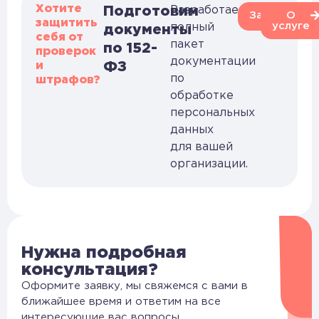
Хотите
Подготовим
Разработаем
Заказать
О
защитить
услуге
полный
документы
себя от
пакет
по 152-
проверок
документации
и
ФЗ
по
штрафов?
обработке
персональных
данных
для вашей
организации.
Нужна подробная
консультация?
Оформите заявку, мы свяжемся с вами в
ближайшее время и ответим на все
интересующие вас вопросы.