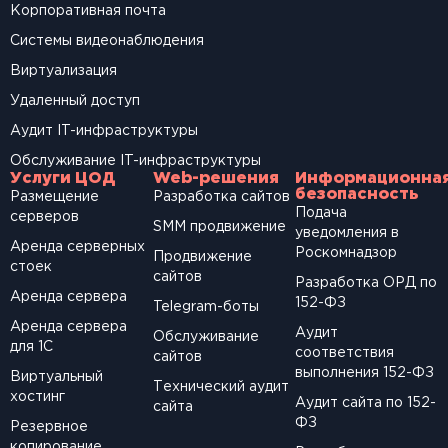
Корпоративная почта
Системы видеонаблюдения
Виртуализация
Удаленный доступ
Аудит IT-инфраструктуры
Обслуживание IT-инфраструктуры
Услуги ЦОД
Web-решения
Информационна
безопасность
Размещение
Разработка сайтов
Подача
серверов
SМM продвижение
уведомления в
Аренда серверных
Роскомнадзор
Продвижение
стоек
сайтов
Разработка ОРД по
Аренда сервера
152-ФЗ
Telegram-боты
Аренда сервера
Аудит
Обслуживание
для 1С
соответствия
сайтов
выполнения 152-ФЗ
Виртуальный
Технический аудит
хостинг
Аудит сайта по 152-
сайта
ФЗ
Резервное
копирование