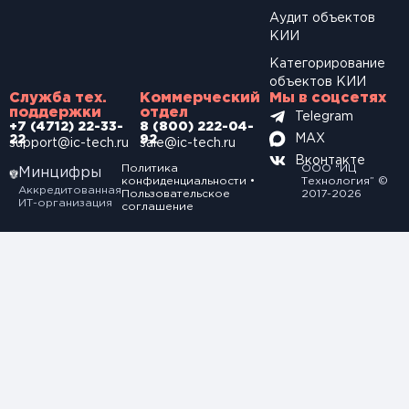
Аудит объектов
КИИ
Категорирование
объектов КИИ
Служба тех.
Коммерческий
Мы в соцсетях
поддержки
отдел
Telegram
+7 (4712) 22-33-
8 (800) 222-04-
MAX
22
92
support@ic-tech.ru
sale@ic-tech.ru
Вконтакте
Политика
ООО “ИЦ
Минцифры
конфиденциальности
•
Технология” ©
Аккредитованная
Пользовательское
2017-2026
ИТ-организация
соглашение