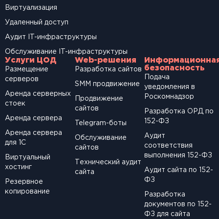
Виртуализация
Удаленный доступ
Аудит IT-инфраструктуры
Обслуживание IT-инфраструктуры
Услуги ЦОД
Web-решения
Информационна
безопасность
Размещение
Разработка сайтов
Подача
серверов
SМM продвижение
уведомления в
Аренда серверных
Роскомнадзор
Продвижение
стоек
сайтов
Разработка ОРД по
Аренда сервера
152-ФЗ
Telegram-боты
Аренда сервера
Аудит
Обслуживание
для 1С
соответствия
сайтов
выполнения 152-ФЗ
Виртуальный
Технический аудит
хостинг
Аудит сайта по 152-
сайта
ФЗ
Резервное
копирование
Разработка
документов по 152-
ФЗ для сайта