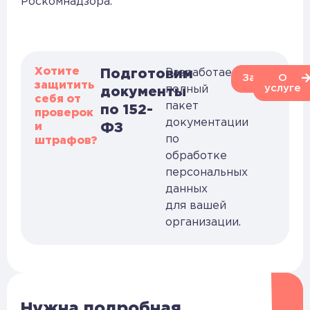
Роскомнадзора.
Хотите
Подготовим
Разработаем
Заказать
О
защитить
услуге
полный
документы
себя от
пакет
по 152-
проверок
документации
и
ФЗ
по
штрафов?
обработке
персональных
данных
для вашей
организации.
Нужна подробная