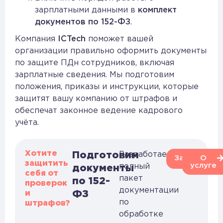
зарплатными данными в
комплект
документов по 152-ФЗ
.
Компания
ICTech
поможет вашей
организации правильно оформить документы
по защите ПДн сотрудников, включая
зарплатные сведения. Мы подготовим
положения, приказы и инструкции, которые
защитят вашу компанию от штрафов и
обеспечат законное ведение кадрового
учёта.
Хотите
Подготовим
Разработаем
Заказать
О
защитить
услуге
полный
документы
себя от
пакет
по 152-
проверок
документации
и
ФЗ
по
штрафов?
обработке