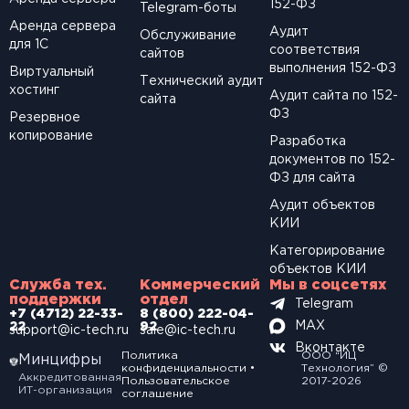
152-ФЗ
Telegram-боты
Аренда сервера
Аудит
Обслуживание
для 1С
соответствия
сайтов
выполнения 152-ФЗ
Виртуальный
Технический аудит
хостинг
Аудит сайта по 152-
сайта
ФЗ
Резервное
копирование
Разработка
документов по 152-
ФЗ для сайта
Аудит объектов
КИИ
Категорирование
объектов КИИ
Служба тех.
Коммерческий
Мы в соцсетях
поддержки
отдел
Telegram
+7 (4712) 22-33-
8 (800) 222-04-
MAX
22
92
support@ic-tech.ru
sale@ic-tech.ru
Вконтакте
Политика
ООО “ИЦ
Минцифры
конфиденциальности
•
Технология” ©
Аккредитованная
Пользовательское
2017-2026
ИТ-организация
соглашение