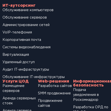
ИТ-аутсорсинг
Обслуживание компьютеров
Обслуживание серверов
Администрирование сетей
VoIP-телефония
Корпоративная почта
Системы видеонаблюдения
Виртуализация
Удаленный доступ
Аудит IT-инфраструктуры
Обслуживание IT-инфраструктуры
Услуги ЦОД
Web-решения
Информационна
безопасность
Размещение
Разработка сайтов
Подача
серверов
SМM продвижение
уведомления в
Аренда серверных
Роскомнадзор
Продвижение
стоек
сайтов
Разработка ОРД по
Аренда сервера