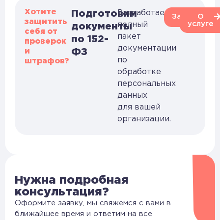
Хотите
Подготовим
Разработаем
Заказать
О
защитить
услуге
полный
документы
себя от
пакет
по 152-
проверок
документации
и
ФЗ
по
штрафов?
обработке
персональных
данных
для вашей
организации.
Нужна подробная
консультация?
Оформите заявку, мы свяжемся с вами в
ближайшее время и ответим на все