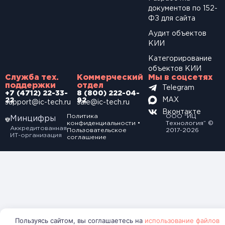
документов по 152-
ФЗ для сайта
Аудит объектов
КИИ
Категорирование
объектов КИИ
Служба тех.
Коммерческий
Мы в соцсетях
поддержки
отдел
Telegram
+7 (4712) 22-33-
8 (800) 222-04-
MAX
22
92
support@ic-tech.ru
sale@ic-tech.ru
Вконтакте
Политика
ООО “ИЦ
Минцифры
конфиденциальности
•
Технология” ©
Аккредитованная
Пользовательское
2017-2026
ИТ-организация
соглашение
Пользуясь сайтом, вы соглашаетесь на
использование файлов