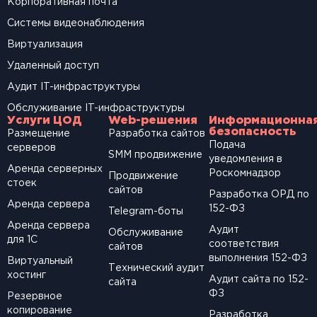
Корпоративная почта
Системы видеонаблюдения
Виртуализация
Удаленный доступ
Аудит IT-инфраструктуры
Обслуживание IT-инфраструктуры
Услуги ЦОД
Web-решения
Информационна
безопасность
Размещение
Разработка сайтов
Подача
серверов
SМM продвижение
уведомления в
Аренда серверных
Роскомнадзор
Продвижение
стоек
сайтов
Разработка ОРД по
Аренда сервера
152-ФЗ
Telegram-боты
Аренда сервера
Аудит
Обслуживание
для 1С
соответствия
сайтов
выполнения 152-ФЗ
Виртуальный
Технический аудит
хостинг
Аудит сайта по 152-
сайта
ФЗ
Резервное
копирование
Разработка