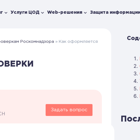
г
Услуги ЦОД
Web-решения
Защита информаци
Сод
роверкам Роскомнадзора
»
Как оформляется
ОВЕРКИ
Задать вопрос
CH
Пос
по установленной форме и