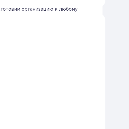
вности к проверке. Мы проведём
одготовим организацию к любому
е и защиту от претензий
ем
Заказать
О
услуге
ет
ции по
ных
и.