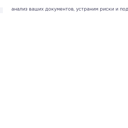
персональных данных и внутренний аудит гото
анализ ваших документов, устраним риски и п
визиту контролёров. Это обеспечит спокойстви
Роскомнадзора.
Хотите
Подготовим
Разработа
защитить себя
полный пак
документы
от проверок и
документа
по 152-ФЗ
штрафов?
обработке
персональ
данных для
вашей
организаци