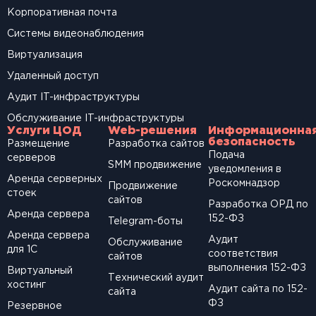
Корпоративная почта
Системы видеонаблюдения
Виртуализация
Удаленный доступ
Аудит IT-инфраструктуры
Обслуживание IT-инфраструктуры
Услуги ЦОД
Web-решения
Информационна
безопасность
Размещение
Разработка сайтов
Подача
серверов
SМM продвижение
уведомления в
Аренда серверных
Роскомнадзор
Продвижение
стоек
сайтов
Разработка ОРД по
Аренда сервера
152-ФЗ
Telegram-боты
Аренда сервера
Аудит
Обслуживание
для 1С
соответствия
сайтов
выполнения 152-ФЗ
Виртуальный
Технический аудит
хостинг
Аудит сайта по 152-
сайта
ФЗ
Резервное