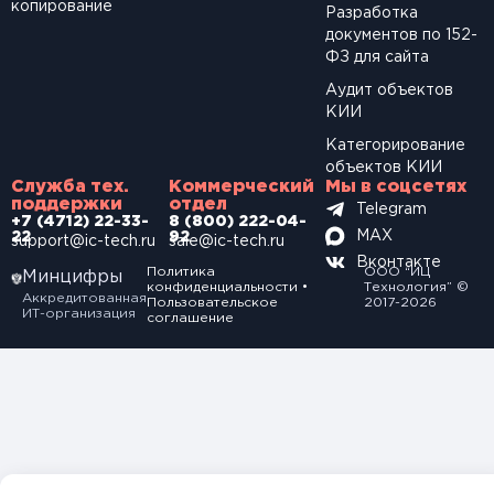
копирование
Разработка
документов по 152-
ФЗ для сайта
Аудит объектов
КИИ
Категорирование
объектов КИИ
Служба тех.
Коммерческий
Мы в соцсетях
поддержки
отдел
Telegram
+7 (4712) 22-33-
8 (800) 222-04-
MAX
22
92
support@ic-tech.ru
sale@ic-tech.ru
Вконтакте
Политика
ООО “ИЦ
Минцифры
конфиденциальности
•
Технология” ©
Аккредитованная
Пользовательское
2017-2026
ИТ-организация
соглашение