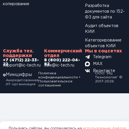
копирование
Разработка
документов по 152-
ФЗ для сайта
Аудит объектов
КИИ
Категорирование
объектов КИИ
Служба тех.
Коммерческий
Мы в соцсетях
поддержки
отдел
Telegram
+7 (4712) 22-33-
8 (800) 222-04-
MAX
22
92
support@ic-tech.ru
sale@ic-tech.ru
Вконтакте
Политика
ООО “ИЦ
Минцифры
конфиденциальности
•
Технология” ©
Аккредитованная
Пользовательское
2017-2026
ИТ-организация
соглашение
Пользуясь сайтом, вы соглашаетесь на
использование файлов