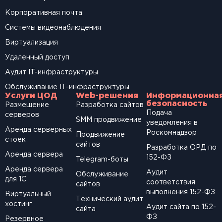
Корпоративная почта
Системы видеонаблюдения
Виртуализация
Удаленный доступ
Аудит IT-инфраструктуры
Обслуживание IT-инфраструктуры
Услуги ЦОД
Web-решения
Информационна
безопасность
Размещение
Разработка сайтов
Подача
серверов
SМM продвижение
уведомления в
Аренда серверных
Роскомнадзор
Продвижение
стоек
сайтов
Разработка ОРД по
Аренда сервера
152-ФЗ
Telegram-боты
Аренда сервера
Аудит
Обслуживание
для 1С
соответствия
сайтов
выполнения 152-ФЗ
Виртуальный
Технический аудит
хостинг
Аудит сайта по 152-
сайта
ФЗ
Резервное