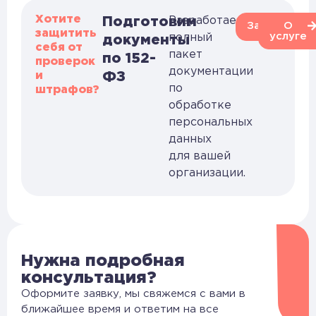
Хотите
Подготовим
Разработаем
Заказать
О
защитить
услуге
полный
документы
себя от
пакет
по 152-
проверок
документации
и
ФЗ
по
штрафов?
обработке
персональных
данных
для вашей
организации.
Нужна подробная
консультация?
Оформите заявку, мы свяжемся с вами в
ближайшее время и ответим на все