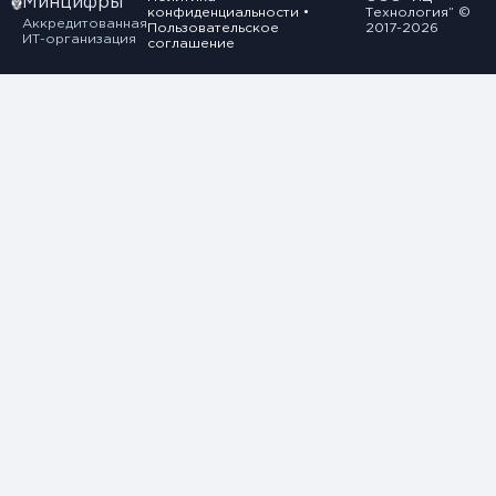
Минцифры
конфиденциальности
•
Технология” ©
Аккредитованная
Пользовательское
2017-2026
ИТ-организация
соглашение