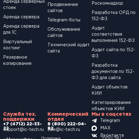
Аренда серверных
Роскомнадзор
Продвижение
стоек
сайтов
Разработка ОРД по
Аренда сервера
152-ФЗ
Telegram-боты
Аренда сервера
Аудит
Обслуживание
для 1С
соответствия
сайтов
выполнения 152-ФЗ
Виртуальный
Технический аудит
хостинг
Аудит сайта по 152-
сайта
ФЗ
Резервное
копирование
Разработка
документов по 152-
ФЗ для сайта
Аудит объектов
КИИ
Категорирование
объектов КИИ
Служба тех.
Коммерческий
Мы в соцсетях
поддержки
отдел
Telegram
+7 (4712) 22-33-
8 (800) 222-04-
MAX
22
92
support@ic-tech.ru
sale@ic-tech.ru
Вконтакте
Политика
ООО “ИЦ