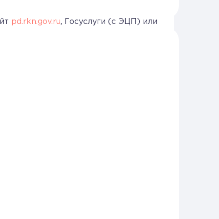
ий (исправление реквизитов)
.
айт
pd.rkn.gov.ru
, Госуслуги (с ЭЦП) или
жно быстрее, так как именно по ИНН
оставить неверный номер, запись
вязана к другому субъекту.
!
дадим
чётом