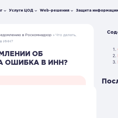
г
Услуги ЦОД
Web-решения
Защита информаци
Сод
ведомлению в Роскомнадзор
»
Что делать,
 в ИНН?
ОМЛЕНИИ ОБ
 ОШИБКА В ИНН?
Пос
Задать вопрос
CH
ор была указана ошибка в ИНН,