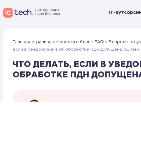
IT-аутсорсин
Главная страница
»
Новости и блог
»
FAQ
»
Вопросы по у
если в уведомлении об обработке ПДн допущена ошибка
ЧТО ДЕЛАТЬ, ЕСЛИ В УВЕД
ОБРАБОТКЕ ПДН ДОПУЩЕНА
Алексей Ветров
Эксперт по защите данных IC-TE
Если при подаче уведомления в Роскомнадз