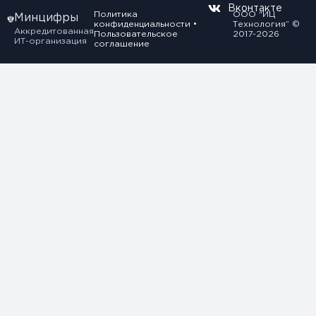
Вконтакте
Политика
ООО “ИЦ
Минцифры
конфиденциальности
•
Технология” ©
Аккредитованная
Пользовательское
2017-2026
ИТ-организация
соглашение