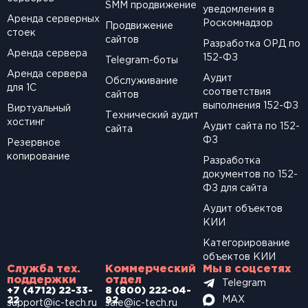
SМM продвижение
уведомления в
Аренда серверных
Роскомнадзор
Продвижение
стоек
сайтов
Разработка ОРД по
Аренда сервера
152-ФЗ
Telegram-боты
Аренда сервера
Аудит
Обслуживание
для 1С
соответствия
сайтов
выполнения 152-ФЗ
Виртуальный
Технический аудит
хостинг
Аудит сайта по 152-
сайта
ФЗ
Резервное
копирование
Разработка
документов по 152-
ФЗ для сайта
Аудит объектов
КИИ
Категорирование
объектов КИИ
Служба тех.
Коммерческий
Мы в соцсетях
поддержки
отдел
Telegram
+7 (4712) 22-33-
8 (800) 222-04-
MAX
22
92
support@ic-tech.ru
sale@ic-tech.ru