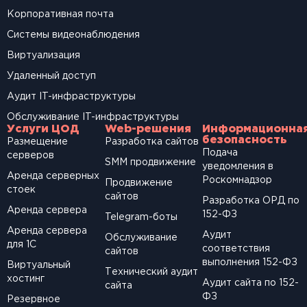
Корпоративная почта
Системы видеонаблюдения
Виртуализация
Удаленный доступ
Аудит IT-инфраструктуры
Обслуживание IT-инфраструктуры
Услуги ЦОД
Web-решения
Информационна
безопасность
Размещение
Разработка сайтов
Подача
серверов
SМM продвижение
уведомления в
Аренда серверных
Роскомнадзор
Продвижение
стоек
сайтов
Разработка ОРД по
Аренда сервера
152-ФЗ
Telegram-боты
Аренда сервера
Аудит
Обслуживание
для 1С
соответствия
сайтов
выполнения 152-ФЗ
Виртуальный
Технический аудит
хостинг
Аудит сайта по 152-
сайта
ФЗ
Резервное