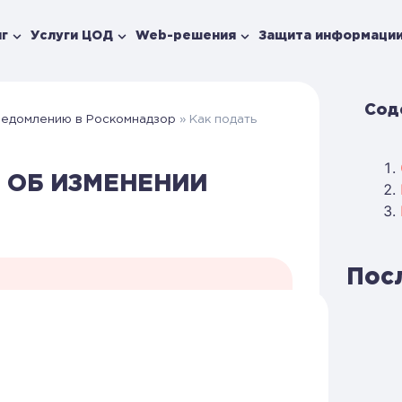
г
Услуги ЦОД
Web-решения
Защита информаци
Сод
ведомлению в Роскомнадзор
»
Как подать
 ОБ ИЗМЕНЕНИИ
Пос
Задать вопрос
CH
ый за организацию обработки