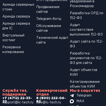
SМM продвижение
уведомления в
Аренда серверных
Роскомнадзор
Продвижение
стоек
сайтов
Разработка ОРД по
Аренда сервера
152-ФЗ
Telegram-боты
Аренда сервера
Аудит
Обслуживание
для 1С
соответствия
сайтов
выполнения 152-ФЗ
Виртуальный
Технический аудит
хостинг
Аудит сайта по 152-
сайта
ФЗ
Резервное
копирование
Разработка
документов по 152-
ФЗ для сайта
Аудит объектов
КИИ
Категорирование
объектов КИИ
Служба тех.
Коммерческий
Мы в соцсетях
поддержки
отдел
Telegram
+7 (4712) 22-33-
8 (800) 222-04-
MAX
22
92
support@ic-tech.ru
sale@ic-tech.ru