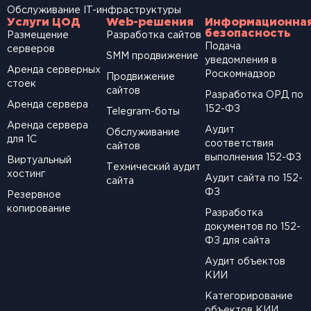
Обслуживание IT-инфраструктуры
Услуги ЦОД
Web-решения
Информационна
безопасность
Размещение
Разработка сайтов
Подача
серверов
SМM продвижение
уведомления в
Аренда серверных
Роскомнадзор
Продвижение
стоек
сайтов
Разработка ОРД по
Аренда сервера
152-ФЗ
Telegram-боты
Аренда сервера
Аудит
Обслуживание
для 1С
соответствия
сайтов
выполнения 152-ФЗ
Виртуальный
Технический аудит
хостинг
Аудит сайта по 152-
сайта
ФЗ
Резервное
копирование
Разработка
документов по 152-
ФЗ для сайта
Аудит объектов
КИИ
Категорирование
объектов КИИ