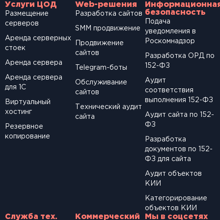
Услуги ЦОД
Web-решения
Информационна
безопасность
Размещение
Разработка сайтов
Подача
серверов
SМM продвижение
уведомления в
Аренда серверных
Роскомнадзор
Продвижение
стоек
сайтов
Разработка ОРД по
Аренда сервера
152-ФЗ
Telegram-боты
Аренда сервера
Аудит
Обслуживание
для 1С
соответствия
сайтов
выполнения 152-ФЗ
Виртуальный
Технический аудит
хостинг
Аудит сайта по 152-
сайта
ФЗ
Резервное
копирование
Разработка
документов по 152-
ФЗ для сайта
Аудит объектов
КИИ
Категорирование
объектов КИИ
Служба тех.
Коммерческий
Мы в соцсетях