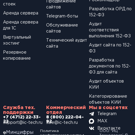
Продвижение
стоек
сайтов
Разработка ОРД по
Аренда сервера
152-ФЗ
Telegram-боты
Аренда сервера
Аудит
Обслуживание
для 1С
соответствия
сайтов
выполнения 152-ФЗ
Виртуальный
Технический аудит
хостинг
Аудит сайта по 152-
сайта
ФЗ
Резервное
копирование
Разработка
документов по 152-
ФЗ для сайта
Аудит объектов
КИИ
Категорирование
объектов КИИ
Служба тех.
Коммерческий
Мы в соцсетях
поддержки
отдел
Telegram
+7 (4712) 22-33-
8 (800) 222-04-
MAX
22
92
support@ic-tech.ru
sale@ic-tech.ru
Вконтакте
Политика
ООО “ИЦ
Минцифры