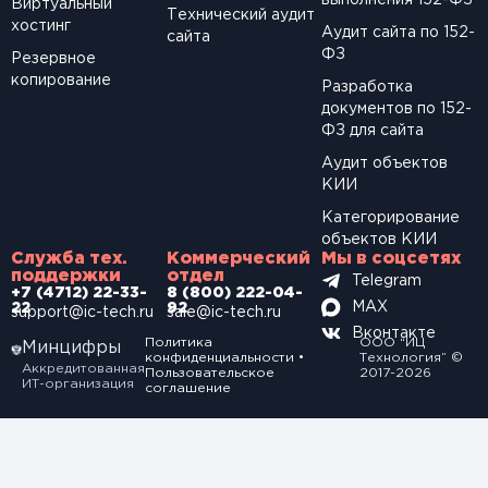
выполнения 152-ФЗ
Виртуальный
Технический аудит
хостинг
Аудит сайта по 152-
сайта
ФЗ
Резервное
копирование
Разработка
документов по 152-
ФЗ для сайта
Аудит объектов
КИИ
Категорирование
объектов КИИ
Служба тех.
Коммерческий
Мы в соцсетях
поддержки
отдел
Telegram
+7 (4712) 22-33-
8 (800) 222-04-
MAX
22
92
support@ic-tech.ru
sale@ic-tech.ru
Вконтакте
Политика
ООО “ИЦ
Минцифры
конфиденциальности
•
Технология” ©
Аккредитованная
Пользовательское
2017-2026
ИТ-организация
соглашение