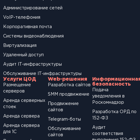
Администрирование сетей
VoIP-телефония
Корпоративная почта
Системы видеонаблюдения
Виртуализация
Удаленный доступ
Аудит IT-инфраструктуры
Обслуживание IT-инфраструктуры
Услуги ЦОД
Web-решения
Информационна
безопасность
Размещение
Разработка сайтов
Подача
серверов
SМM продвижение
уведомления в
Аренда серверных
Роскомнадзор
Продвижение
стоек
сайтов
Разработка ОРД по
Аренда сервера
152-ФЗ
Telegram-боты
Аренда сервера
Аудит
Обслуживание
для 1С
соответствия
сайтов