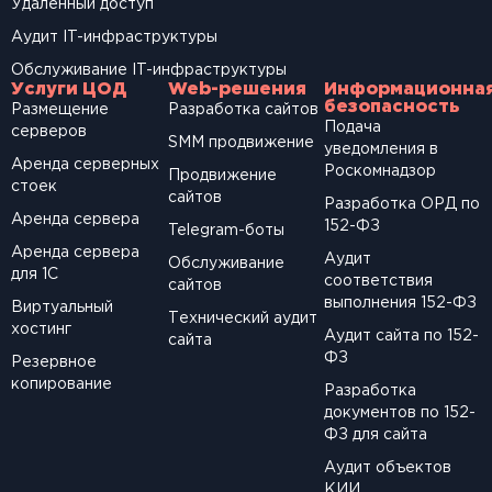
Удаленный доступ
Аудит IT-инфраструктуры
Обслуживание IT-инфраструктуры
Услуги ЦОД
Web-решения
Информационна
безопасность
Размещение
Разработка сайтов
Подача
серверов
SМM продвижение
уведомления в
Аренда серверных
Роскомнадзор
Продвижение
стоек
сайтов
Разработка ОРД по
Аренда сервера
152-ФЗ
Telegram-боты
Аренда сервера
Аудит
Обслуживание
для 1С
соответствия
сайтов
выполнения 152-ФЗ
Виртуальный
Технический аудит
хостинг
Аудит сайта по 152-
сайта
ФЗ
Резервное
копирование
Разработка
документов по 152-
ФЗ для сайта
Аудит объектов
КИИ